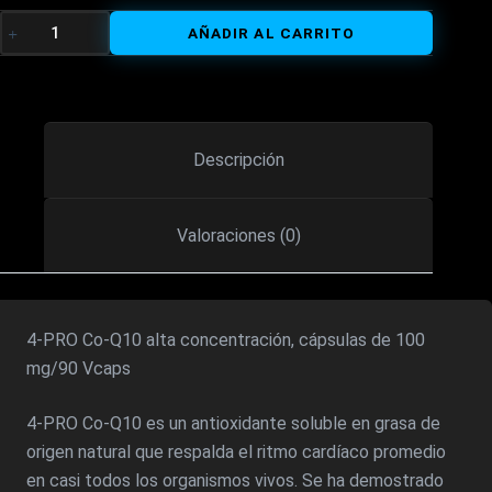
precio
precio
CO-
AÑADIR AL CARRITO
Q10
original
actual
100
MG.
era:
es:
-
90
20,00€.
16,70€.
Descripción
CAPSULA
VEGETAL
CANTIDAD
Valoraciones (0)
4-PRO Co-Q10 alta concentración, cápsulas de 100
mg/90 Vcaps
4-PRO Co-Q10 es un antioxidante soluble en grasa de
origen natural que respalda el ritmo cardíaco promedio
en casi todos los organismos vivos. Se ha demostrado