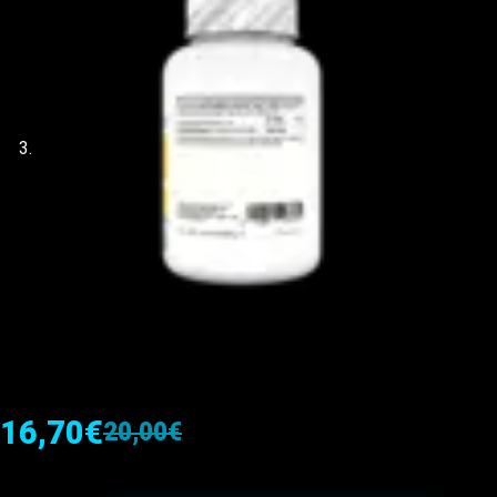
16,70
€
20,00
€
El
El