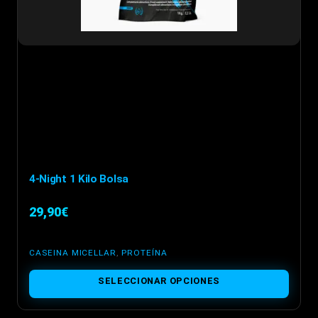
4-Night 1 Kilo Bolsa
29,90
€
CASEINA MICELLAR
,
PROTEÍNA
Este
SELECCIONAR OPCIONES
producto
tiene