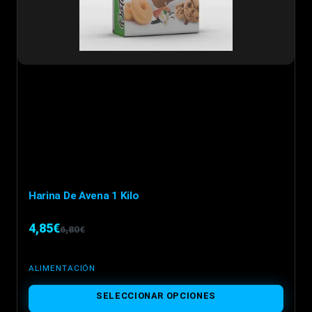
Harina De Avena 1 Kilo
4,85
€
6,80
€
El
El
precio
precio
ALIMENTACIÓN
original
actual
Este
SELECCIONAR OPCIONES
era:
es:
producto