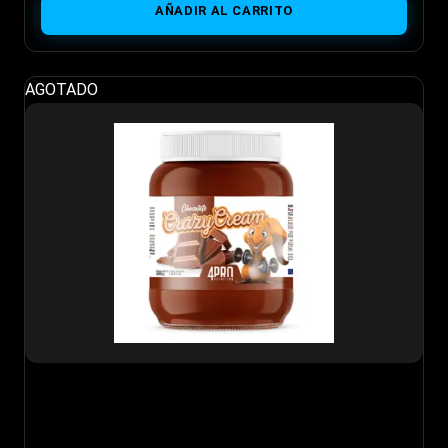
AÑADIR AL CARRITO
era:
es:
9,00€.
6,40€.
AGOTADO