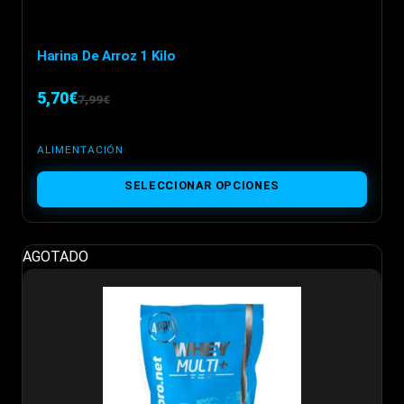
Harina De Arroz 1 Kilo
5,70
€
7,99
€
El
El
precio
precio
ALIMENTACIÓN
original
actual
Este
SELECCIONAR OPCIONES
era:
es:
producto
7,99€.
5,70€.
tiene
múltiples
AGOTADO
variantes.
Las
opciones
se
pueden
elegir