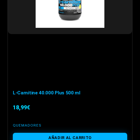
elegir
en
la
página
de
producto
L-Carnitine 40.000 Plus 500 ml
18,99
€
QUEMADORES
AÑADIR AL CARRITO