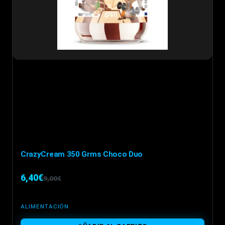
CrazyCream 350 Grms Choco Duo
6,40
€
9,00
€
El
El
precio
precio
ALIMENTACIÓN
original
actual