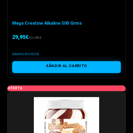
Mega Creatine Alkaline 500 Grms
29,95
€
41,95
€
El
El
precio
precio
AMINOÁCIDOS
original
actual
AÑADIR AL CARRITO
era:
es:
41,95€.
29,95€.
OFERTA