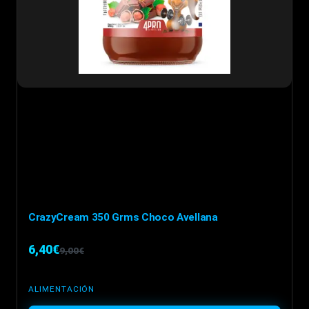
elegir
en
la
página
de
producto
CrazyCream 350 Grms Choco Avellana
6,40
€
9,00
€
El
El
precio
precio
ALIMENTACIÓN
original
actual