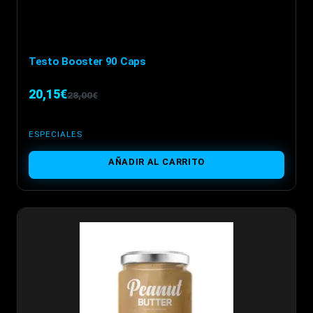
Testo Booster 90 Caps
20,15
€
28,00
€
El
El
precio
precio
ESPECIALES
original
actual
AÑADIR AL CARRITO
era:
es:
28,00€.
20,15€.