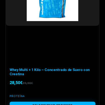
en
la
página
de
producto
Whey Multi + 1 Kilo – Concentrado de Suero con
Creatina
28,50
€
39,90
€
El
El
precio
precio
PROTEÍNA
original
actual
Este