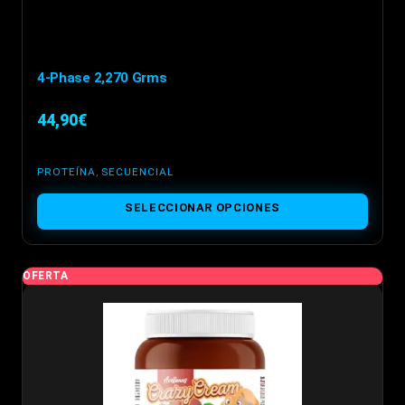
4-Phase 2,270 Grms
44,90
€
PROTEÍNA
,
SECUENCIAL
Este
SELECCIONAR OPCIONES
producto
tiene
múltiples
OFERTA
variantes.
Las
opciones
se
pueden