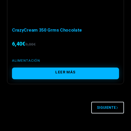
CrazyCream 350 Grms Chocolate
6,40
€
9,00
€
El
El
precio
precio
ALIMENTACIÓN
original
actual
LEER MÁS
era:
es:
9,00€.
6,40€.
SIGUIENTE