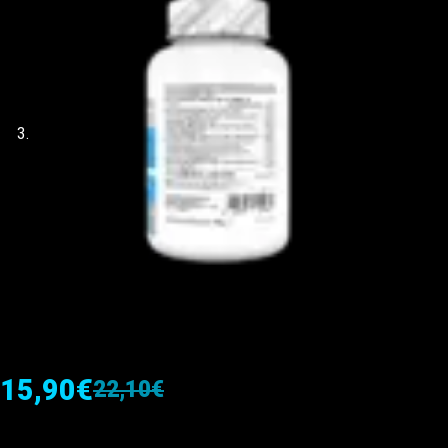
15,90
€
22,10
€
El
El