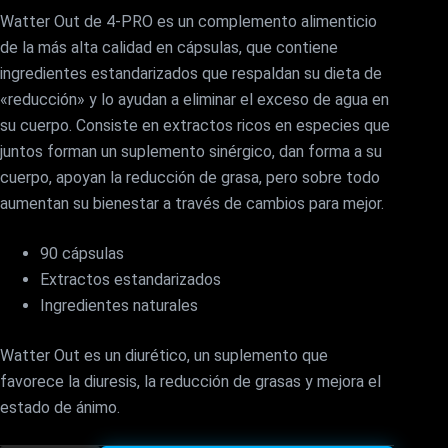
precio
precio
Watter Out de 4-PRO es un complemento alimenticio
de la más alta calidad en cápsulas, que contiene
original
actual
ingredientes estandarizados que respaldan su dieta de
era:
es:
«reducción» y lo ayudan a eliminar el exceso de agua en
su cuerpo. Consiste en extractos ricos en especies que
22,10€.
15,90€.
juntos forman un suplemento sinérgico, dan forma a su
cuerpo, apoyan la reducción de grasa, pero sobre todo
aumentan su bienestar a través de cambios para mejor.
90 cápsulas
Extractos estandarizados
Ingredientes naturales
Watter Out es un diurético, un suplemento que
favorece la diuresis, la reducción de grasas y mejora el
estado de ánimo.