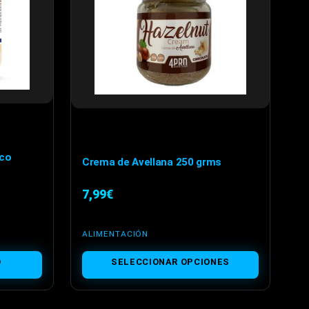
pueden
elegir
en
la
página
de
producto
co
Crema de Avellana 250 grms
7,99
€
ALIMENTACIÓN
Este
O
SELECCIONAR OPCIONES
producto
tiene
múltiples