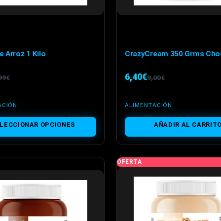
e Arroz 1 Kilo
CrazyCream 350 Grms Cho
6,40
€
99
€
9,00
€
El
El
ecio
ecio
precio
precio
ACIÓN
ALIMENTACIÓN
iginal
tual
original
actual
LECCIONAR OPCIONES
AÑADIR AL CARRIT
a:
:
era:
es:
99€.
70€.
9,00€.
6,40€.
OFERTA