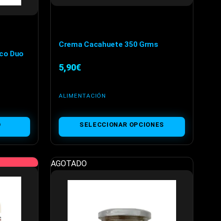
Crema Cacahuete 350 Grms
co Duo
5,90
€
ALIMENTACIÓN
Este
O
SELECCIONAR OPCIONES
producto
tiene
múltiples
AGOTADO
variantes.
Las
opciones
se