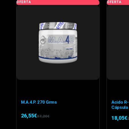
OFERTA
OFERTA
variantes.
Las
opciones
se
pueden
elegir
en
la
página
de
producto
M.A.4.P. 270 Grms
Acido R-
Cápsula
26,55
€
37,20
€
18,05
€
El
El
E
E
precio
precio