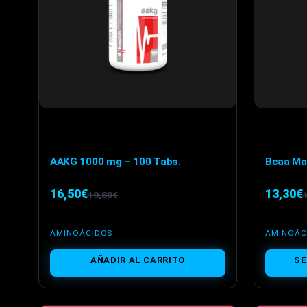
AAKG 1000 mg – 100 Tabs.
Bcaa Ma
16,50
€
13,30
€
19,80
€
El
El
E
E
precio
precio
p
p
AMINOÁCIDOS
AMINOÁC
original
actual
o
a
Este
AÑADIR AL CARRITO
SE
era:
es:
e
e
producto
19,80€.
16,50€.
1
1
tiene
múltiples