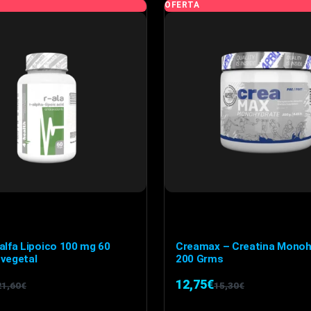
OFERTA
alfa Lipoico 100 mg 60
Creamax – Creatina Monoh
 vegetal
200 Grms
12,75
€
21,60
€
15,30
€
l
l
El
El