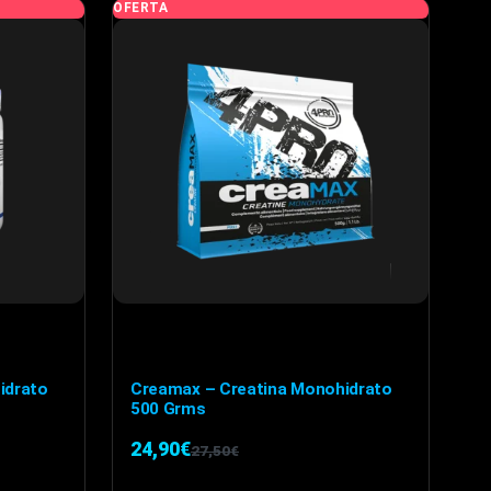
OFERTA
variantes.
Las
opciones
se
pueden
elegir
en
la
página
de
producto
idrato
Creamax – Creatina Monohidrato
500 Grms
24,90
€
27,50
€
El
El