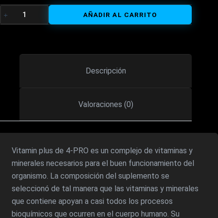
precio
precio
VITAMIN
AÑADIR AL CARRITO
PLUS
original
actual
90
TABS
era:
es:
+
30
17,50€.
12,25€.
Descripción
TABS
GRATIS
CANTIDAD
Valoraciones (0)
Vitamin plus de 4-PRO es un complejo de vitaminas y
minerales necesarios para el buen funcionamiento del
organismo. La composición del suplemento se
seleccionó de tal manera que las vitaminas y minerales
que contiene apoyan a casi todos los procesos
bioquímicos que ocurren en el cuerpo humano. Su