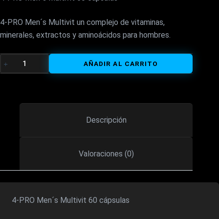
4-PRO Men´s Multivit un complejo de vitaminas,
minerales, extractos y aminoácidos para hombres.
MULTIVITAMÍNICO
AÑADIR AL CARRITO
HOMBRES
60
CAPS
CANTIDAD
Descripción
Valoraciones (0)
4-PRO Men´s Multivit 60 cápsulas