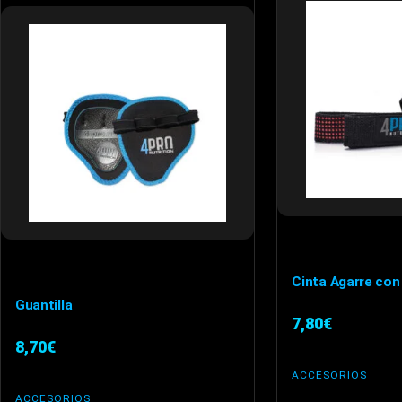
Cinta Agarre con
Guantilla
7,80
€
8,70
€
ACCESORIOS
ACCESORIOS