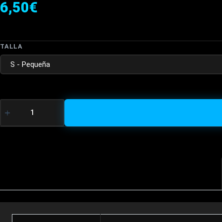
6,50
€
TALLA
GUANTES
REJILLA
CANTIDAD