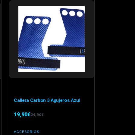
Callera Carbon 3 Agujeros Azul
19,90
€
24,90
€
El
El
precio
precio
ACCESORIOS