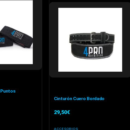
 Puntos
Cinturón Cuero Bordado
29,50
€
ACCESORIOS