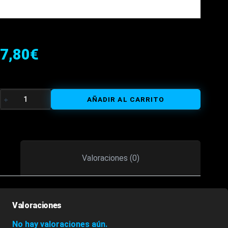
7,80
€
CINTA
AÑADIR AL CARRITO
AGARRE
CON
PUNTOS
CANTIDAD
Valoraciones (0)
Valoraciones
No hay valoraciones aún.