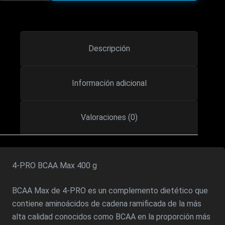
200
GRMS
CANTIDAD
Descripción
Información adicional
Valoraciones (0)
4-PRO BCAA Max 400 g
BCAA Max de 4-PRO es un complemento dietético que
contiene aminoácidos de cadena ramificada de la más
alta calidad conocidos como BCAA en la proporción más