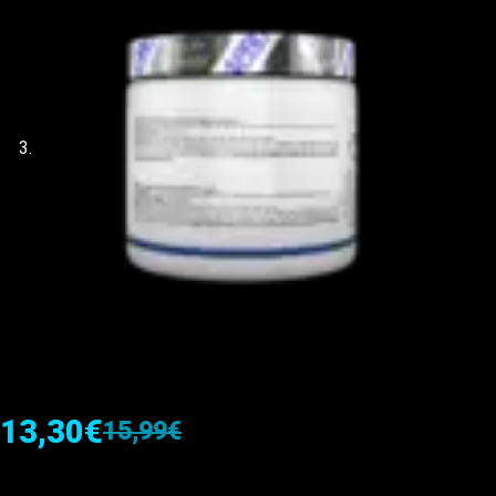
13,30
€
15,99
€
El
El