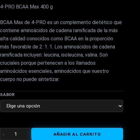
precio
precio
4-PRO BCAA Max 400 g
original
actual
BCAA Max de 4-PRO es un complemento dietético que
era:
es:
contiene aminoácidos de cadena ramificada de la más
alta calidad conocidos como BCAA en la proporción
15,99€.
13,30€.
más favorable de 2: 1: 1. Los aminoácidos de cadena
ramificada incluyen: leucina, isoleucina, valina. Son
cruciales porque pertenecen a los llamados
aminoácidos esenciales, aminoácidos que nuestro
cuerpo no puede sintetizar.
SABOR
BCAA
AÑADIR AL CARRITO
MAX