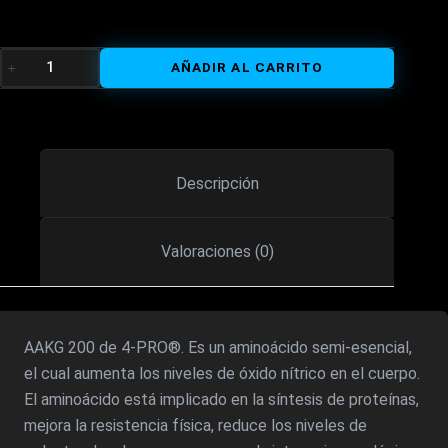
AAKG
AÑADIR AL CARRITO
200
GRMS
CANTIDAD
Descripción
Valoraciones (0)
AAKG 200 de 4-PRO®. Es un aminoácido semi-esencial,
el cual aumenta los niveles de óxido nítrico en el cuerpo.
El aminoácido está implicado en la síntesis de proteínas,
mejora la resistencia física, reduce los niveles de