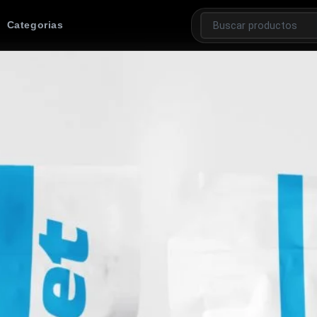
Categorias