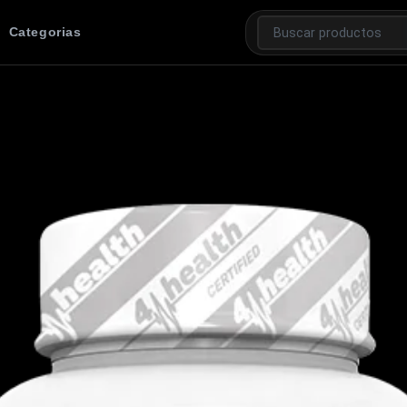
Categorias